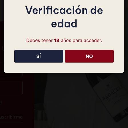
Verificación de
edad
Debes tener
18
años para acceder.
 un
SÍ
NO
d
uscribirme