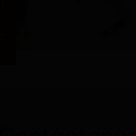
me
Contáctano