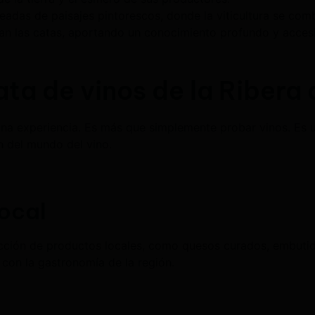
eadas de paisajes pintorescos, donde la viticultura se comb
ían las catas, aportando un conocimiento profundo y accesi
ata de vinos de la Ribera
na experiencia. Es más que simplemente probar vinos. Es un
 del mundo del vino.
local
cción de productos locales, como quesos curados, embutid
 con la gastronomía de la región.