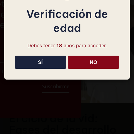
te a nuestra
Verificación de
er y consigue
de descuento
edad
Debes tener
18
años para acceder.
SÍ
NO
pto la
Política de Privacidad
Suscribirme
El ciclo de la vid:
Fases del desarrollo