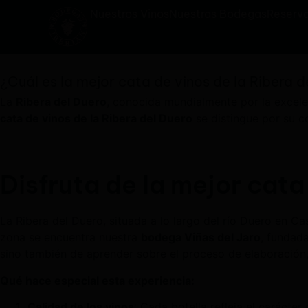
Nuestros Vinos
Nuestras Bodegas
Reserva
¿Cuál es la mejor cata de vinos de la Ribera d
La
Ribera del Duero
, conocida mundialmente por la excele
cata de vinos de la Ribera del Duero
se distingue por su c
Disfruta de la mejor cata
La Ribera del Duero, situada a lo largo del río Duero en Ca
zona se encuentra nuestra
bodega Viñas del Jaro
, fundada
sino también de aprender sobre el proceso de elaboración, l
Qué hace especial esta experiencia:
Calidad de los vinos
: Cada botella refleja el carácter