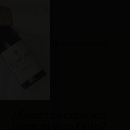
¿Cuántas calorías
tiene el vino tinto?