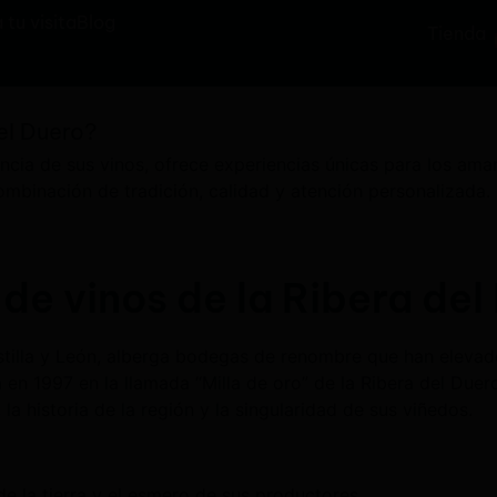
 tu visita
Blog
Tienda
el Duero?
ncia de sus vinos, ofrece experiencias únicas para los ama
ombinación de tradición, calidad y atención personalizada. 
 de vinos de la Ribera del
stilla y León, alberga bodegas de renombre que han elevado 
 en 1997 en la llamada “Milla de oro” de la Ribera del Duer
a historia de la región y la singularidad de sus viñedos.
 de la tierra y el esmero de sus productores.