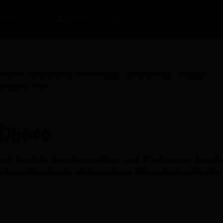
0
Acceder
ntes del
enoturismo
. Entre todas las opciones, la
mejor
¡Descúbrela!
 Duero
el prestigio del vino español a nivel internacional. En esta
o. Las catas de vino aquí no solo se tratan de degustación,