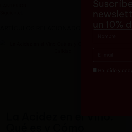
Suscríbe
ANTERIOR
newslett
Siguiente
un 10% 
ARTÍCULOS RELACIONADOS
He leído y ace
La Acidez en el Vino:
Qué es y Cómo