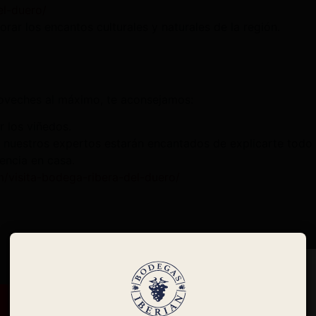
el-duero/
rar los encantos culturales y naturales de la región.
proveches al máximo, te aconsejamos:
r los viñedos.
o: nuestros expertos estarán encantados de explicarte todo
iencia en casa.
m/visita-bodega-ribera-del-duero/