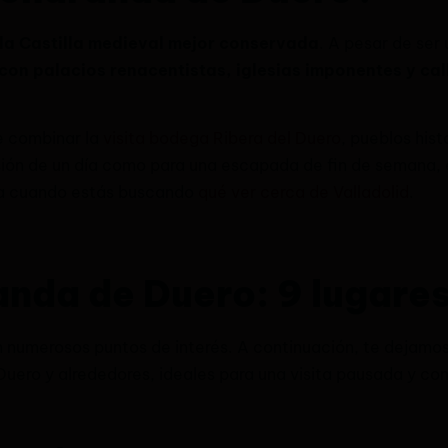
 la Castilla medieval mejor conservada
. A pesar de ser
on palacios renacentistas, iglesias imponentes y ca
e combinar la
visita bodega Ribera del Duero
, pueblos his
sión de un día como para una escapada de fin de semana, 
nta cuando estás buscando
qué ver cerca de Valladolid
.
nda de Duero: 9 lugares
 numerosos puntos de interés. A continuación, te dejamos 
uero y alrededores, ideales para una visita pausada y co