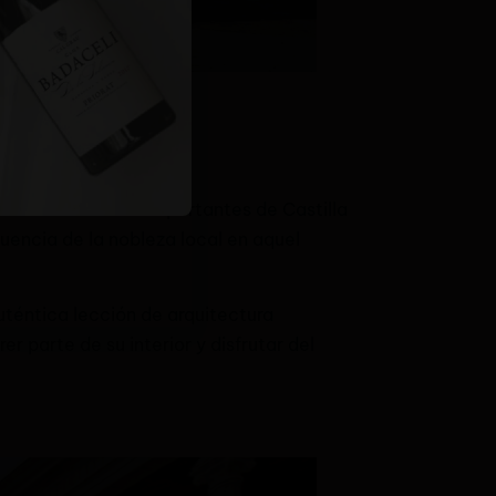
enacentistas más importantes de Castilla
fluencia de la nobleza local en aquel
auténtica lección de arquitectura
er parte de su interior y disfrutar del