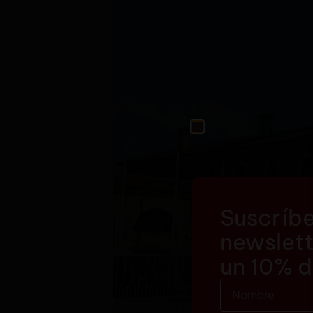
Suscríbe
newslett
un 10% 