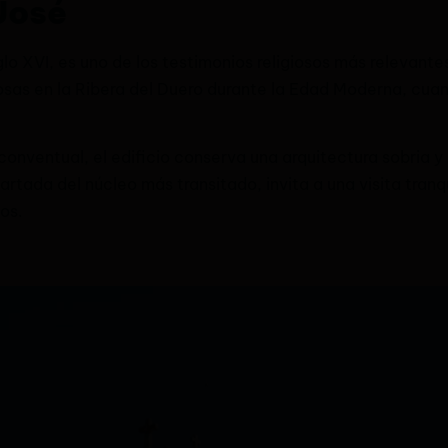
José
glo XVI, es uno de los testimonios religiosos más relevant
iosas en la Ribera del Duero durante la Edad Moderna, cuan
onventual, el edificio conserva una arquitectura sobria y 
rtada del núcleo más transitado, invita a una visita tranq
os.