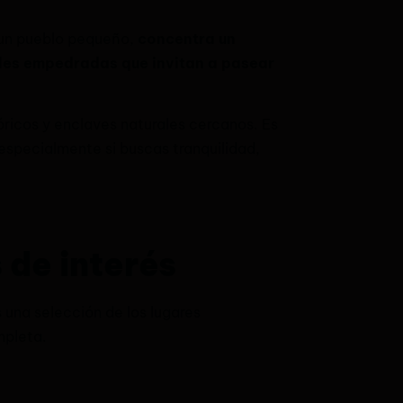
 un pueblo pequeño,
concentra un
lles empedradas que invitan a pasear
tóricos y enclaves naturales cercanos. Es
especialmente si buscas tranquilidad,
 de interés
una selección de los lugares
mpleta.