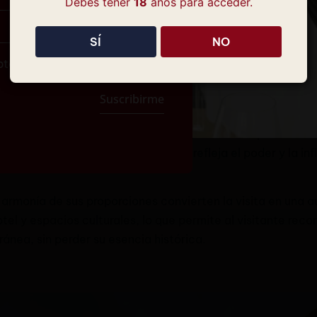
Debes tener
18
años para acceder.
SÍ
NO
pto la
Política de Privacidad
aneda
Suscribirme
monumental de Peñaranda de Duero y uno de los palacios r
or la familia Avellaneda, su diseño refleja el poder y la in
la armonía de sus proporciones convierten la visita en una 
el y espacios culturales, lo que permite al visitante recorr
nea, sin perder su esencia histórica.