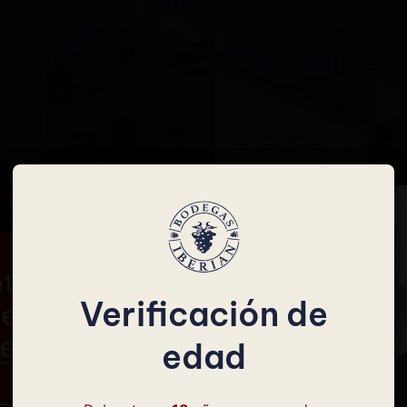
te a nuestra
Verificación de
er y consigue
de descuento
edad