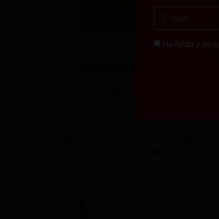
He leído y ace
2. Palacio de Avell
El Palacio de Avellaneda es la gran joya 
y León. Mandado construir en el siglo XVI p
momento.
La fachada de piedra, el patio interior y 
renacentista. Hoy, el palacio alberga un hot
edificio desde una perspectiva contemporá