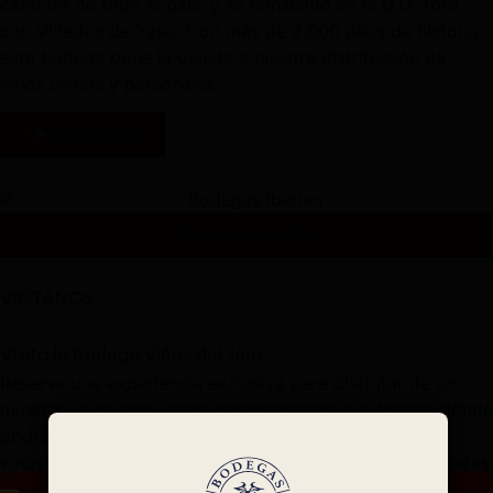
carácter de todo el país, y se consolidó en la D.O. Toro
con Viñedos de Yaso. Con más de 2.000 años de historia,
esta bodega pone la guinda a nuestra distribución de
vinos únicos y personales.
Saber más
Reserva tu visita
VISÍTANOS
Visita la Bodega Viñas del Jaro
Reserva una experiencia exclusiva para disfrutar de un
mirador único con vistas espectaculares a la Ribera, donde
podrás explorar el terroir que da carácter a nuestros
vinos. Durante la visita, recorreremos el viñedo, conocerás
la bodega y degustaremos al menos tres de nuestros