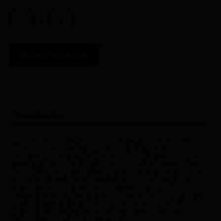
-
+
Añadir al carrito
Descripción
Es nuestro vino de finca, procede de las uvas de casi
todos los sectores y pagos en los que la tenemos
dividida, por lo que siempre decimos que es el vino que
refleja la personalidad de nuestros suelos y viñedos. Jaros
es un 100 % Tinto Fino / Tempranillo. Tras la vendimia los
vinos resultantes de los diferentes sectores destinados
para Jaros son clasificados mediante cata, y
dependiendo de su expresión los destinados a un tipo de
barrica, al final del proceso ( normalmente pasa en
barrica entre 15 y 17 meses de crianza ) hacemos el
ensamblaje ( selección ) que más nos gusta y lo