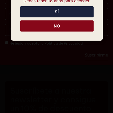
Debes tener
18
años para acceder.
SÍ
Visita Eclipse
NO
D.O.
Visitas
95,00
€
He leído y acepto la
Política de Privacidad
Quiero probarlo
Suscribirme
Suscríbete a nuestra
newsletter y consigue
un 10% de descuento