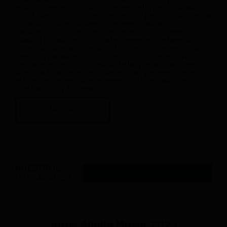
embotellamos. Es un vino que transmite profundidad
frutal, suelo, una fruta muy especial y personal de nuestra
finca, bañado en suaves notas mentoladas y
balsámicas, con un carácter que evoca a la cereza
madura bañada en chocolate. Creemos que tiene un
potencial de guarda de unos 12 años, aunque se podrá
degustar pasados los 25. La producción de este vino
oscila entre las 75 / 125 mil botellas por añada. Jaros
significa bosque pequeño de encinas y es precisamente
el bosque centenario que tenemos a la entrada de
nuestra finca y Bodega.
DESCARGAR FICHA
Características
NUESTROS
DESTACADOS
Jaros Albillo Mayor 2023