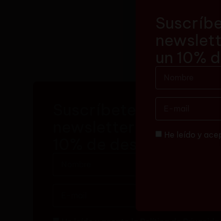
Suscríbe
newslett
un 10% 
Suscríbete a nuestra
newsletter y consigue
He leído y ace
10% de descuento