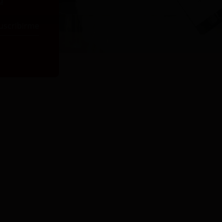
d
uscribirme