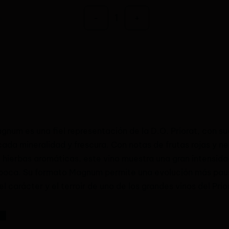
-
+
num es una fiel representación de la D.O. Priorat, con su
cada mineralidad y frescura. Con notas de frutas rojas y n
ierbas aromáticas, este vino muestra una gran intensida
en boca. Su formato Magnum permite una evolución más pa
l carácter y el terroir de uno de los grandes vinos del Prio