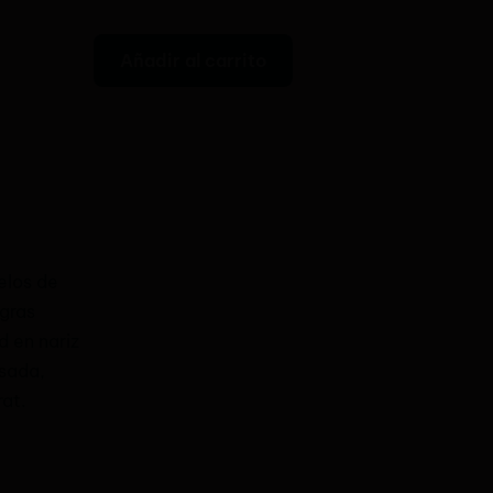
Añadir al carrito
elos de
egras
d en nariz
usada,
rat.