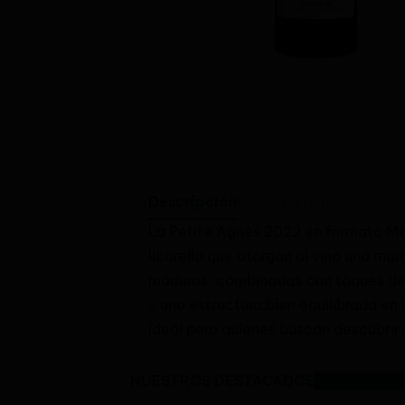
Descripción
Características
La Petite Agnès 2022 en formato Mag
licorella que otorgan al vino una mar
maduras, combinadas con toques de h
y una estructura bien equilibrada 
ideal para quienes buscan descubrir e
NUESTROS DESTACADOS