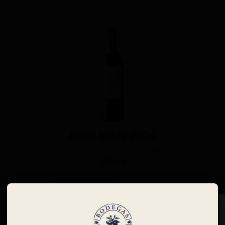
Jaros Roble 2024
D.O.
Vinos Ribera del Duero
11,95
€
Quiero probarlo