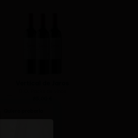
Vertical de Jaros
D.O.
Packs de vinos
85,00
€
Quiero probarlo