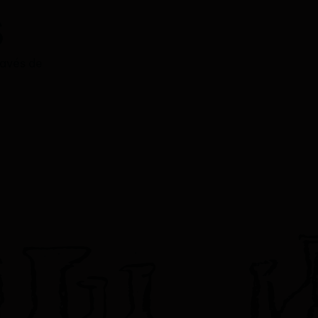
s
ravés de